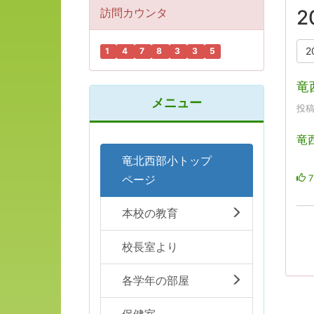
訪問カウンタ
2
2
1
4
7
8
3
3
5
竜
メニュー
投稿
竜
竜北西部小トップ
7
ページ
本校の教育
校長室より
各学年の部屋