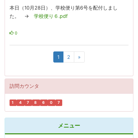
本日（10月28日）、学校便り第6号を配付しまし
た。 →
学校便り６.pdf
0
1
2
»
訪問カウンタ
1
4
7
8
6
0
7
メニュー