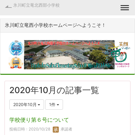
氷川町立竜北西部小学校
Togg
氷川町立竜西小学校ホームページへようこそ！
2020年10月の記事一覧
2020年10月
1件
学校便り第６号について
投稿日時 : 2020/10/28
承認者