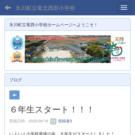
氷川町立竜北西部小学校
Toggl
氷川町立竜西小学校ホームページへようこそ！
ブログ
６年生スタート！！！
投稿日時 : 2025/04/18
投稿者3
いよいよ小学校最後の年、６年生がスタートしました！