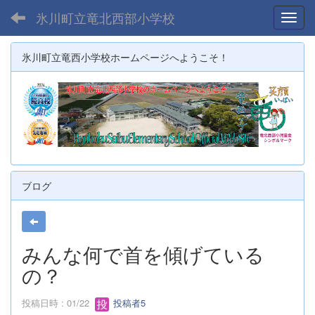
氷川町立竜北西部小学校
Toggl
氷川町立竜西小学校ホームページへようこそ！
ブログ
みんな何で首を傾げている
の？
投稿日時 : 01/22
投稿者5