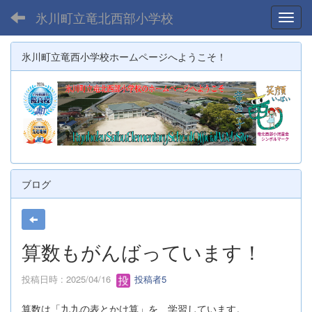
氷川町立竜北西部小学校
Toggl
氷川町立竜西小学校ホームページへようこそ！
ブログ
算数もがんばっています！
投稿日時 : 2025/04/16
投稿者5
算数は「九九の表とかけ算」を 学習しています。