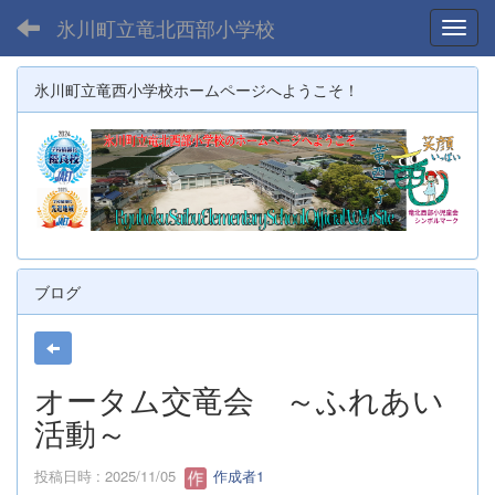
氷川町立竜北西部小学校
Toggl
氷川町立竜西小学校ホームページへようこそ！
ブログ
オータム交竜会 ～ふれあい
活動～
投稿日時 : 2025/11/05
作成者1