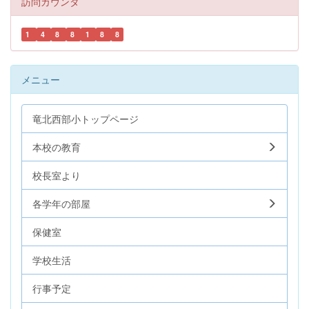
訪問カウンタ
1
4
8
8
1
8
8
メニュー
竜北西部小トップページ
本校の教育
校長室より
各学年の部屋
保健室
学校生活
行事予定