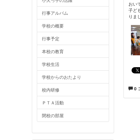
小天っ子の活躍
おい
子ど
行事アルバム
りま
学校の概要
行事予定
本校の教育
学校生活
学校からのおたより
0
校内研修
ＰＴＡ活動
閉校の部屋