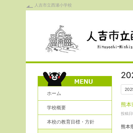
人吉市立西瀬小学校
2
20
ホーム
熊本
学校概要
投稿日時
本校の教育目標・方針
熊本