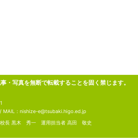
記事・写真を無断で転載することを固く禁じます。
1
MAIL：nishize-e@tsubaki.higo.ed.jp
校長 黒木 秀一 運用担当者 高田 敬史