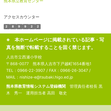
熊本県立教育センター
アクセスカウンター
2
8
9
9
2
2
※ 本ホームページに掲載されている記事・写
真を無断で転載することを固く禁じます。
人吉市立西瀬小学校
〒868-0077 熊本県人吉市下戸越町1654番地1
TEL：0966-22-3907 / FAX：0966-26-3047 /
MAIL：nishize-e@tsubaki.higo.ed.jp
熊本県教育情報システム登録機関
管理責任者校長 黒
木 秀一 運用担当者 高田 敬史