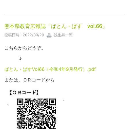
熊本県教育広報誌「ばとん・ぱす vol.66」
投稿日時 : 2022/09/20
浅生昇一郎
こちらからどうぞ。
↓
ばとん・ぱすVol66（令和4年9月発行）.pdf
または、ＱＲコードから