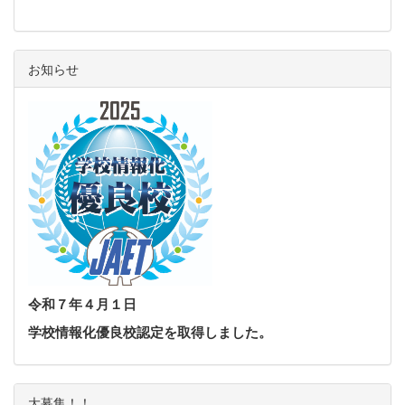
お知らせ
令和７
年４月１日
学校情報化優良校認定を
取得しました。
大募集！！