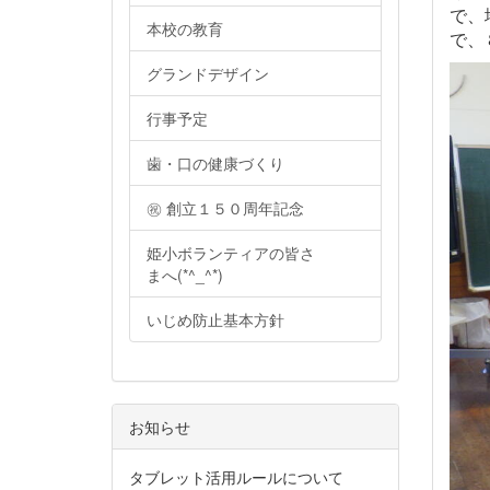
で、
本校の教育
で、
グランドデザイン
行事予定
歯・口の健康づくり
㊗ 創立１５０周年記念
姫小ボランティアの皆さ
まへ(*^_^*)
いじめ防止基本方針
お知らせ
タブレット活用ルールについて