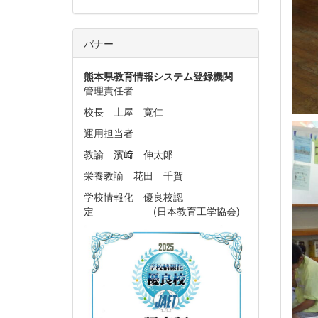
バナー
熊本県教育情報システム
登録機関
管理責任者
校長 土屋 寛仁
運用担当者
教諭 濱﨑 伸太郞
栄養教諭 花田 千賀
学校情報化 優良校認
定 (日本教育工学協会)