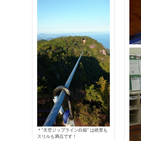
＊”天空ジップライン白嶽” は絶景も
スリルも満点です！