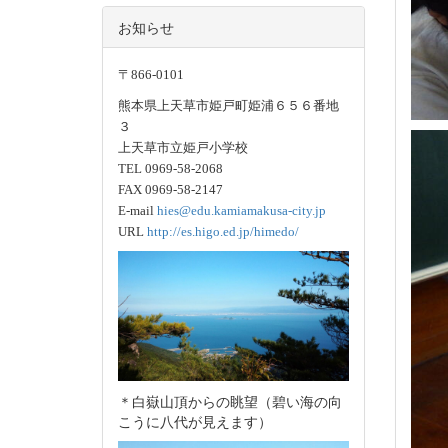
お知らせ
〒866-0101
熊本県上天草市姫戸町姫浦６５６番地
３
上天草市立姫戸小学校
TEL 0969-58-2068
FAX 0969-58-2147
E-mail
hies@edu.kamiamakusa-city.jp
URL
http://es.higo.ed.jp/himedo/
＊白嶽山頂からの眺望（碧い海の向
こうに八代が見えます）