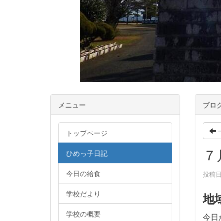
メニュー
ブロ
トップページ
７
ひめっ子日記
今日の給食
投稿日時
学校だより
地
学校の概要
今日