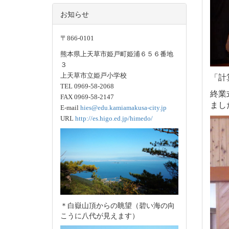
お知らせ
〒866-0101
熊本県上天草市姫戸町姫浦６５６番地
３
「計
上天草市立姫戸小学校
TEL 0969-58-2068
終業
FAX 0969-58-2147
まし
E-mail
hies@edu.kamiamakusa-city.jp
URL
http://es.higo.ed.jp/himedo/
＊白嶽山頂からの眺望（碧い海の向
こうに八代が見えます）