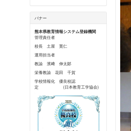
バナー
熊本県教育情報システム
登録機関
管理責任者
校長 土屋 寛仁
運用担当者
教諭 濱﨑 伸太郞
栄養教諭 花田 千賀
学校情報化 優良校認
定 (日本教育工学協会)