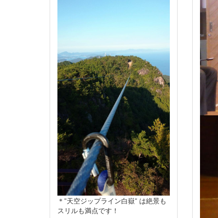
＊”天空ジップライン白嶽” は絶景も
スリルも満点です！