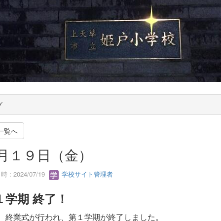
グ
一覧へ
月１９日（金）
 : 2024/07/19
学校サイト管理者
１学期 終了！
、終業式が行われ、第１学期が終了しました。