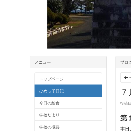
メニュー
ブロ
トップページ
７
ひめっ子日記
今日の給食
投稿日時
学校だより
第
学校の概要
本日