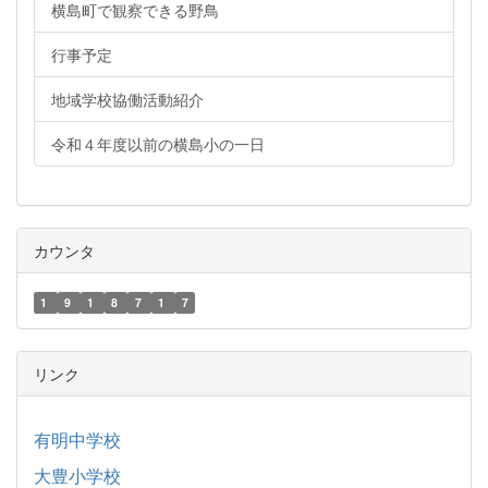
横島町で観察できる野鳥
行事予定
地域学校協働活動紹介
令和４年度以前の横島小の一日
カウンタ
1
9
1
8
7
1
7
リンク
有明中学校
大豊小学校