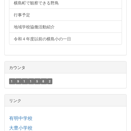
横島町で観察できる野鳥
行事予定
地域学校協働活動紹介
令和４年度以前の横島小の一日
カウンタ
1
9
1
1
5
8
2
リンク
有明中学校
大豊小学校