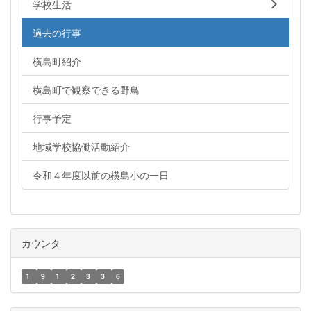
学校生活
過去の行事
横島町紹介
横島町で観察できる野鳥
行事予定
地域学校協働活動紹介
令和４年度以前の横島小の一日
カウンタ
1
9
1
2
3
3
6