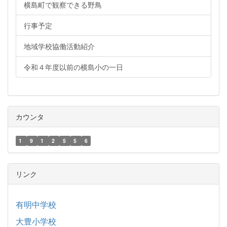
横島町で観察できる野鳥
行事予定
地域学校協働活動紹介
令和４年度以前の横島小の一日
カウンタ
1
9
1
2
5
5
6
リンク
有明中学校
大豊小学校