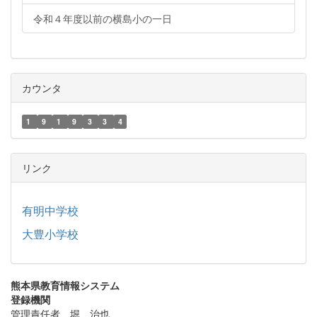
令和４年度以前の横島小の一日
カウンタ
1
9
1
9
3
3
4
リンク
有明中学校
大豊小学校
熊本県教育情報システム
登録機関
管理責任者 堀 治也