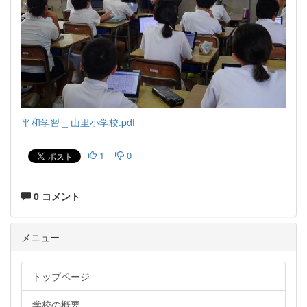
平和学習 _ 山里小学校.pdf
1
0
0 コメント
メニュー
トップページ
学校の概要