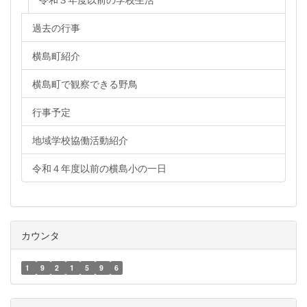
過去の行事
横島町紹介
横島町で観察できる野鳥
行事予定
地域学校協働活動紹介
令和４年度以前の横島小の一日
カウンタ
1
9
2
1
5
9
6