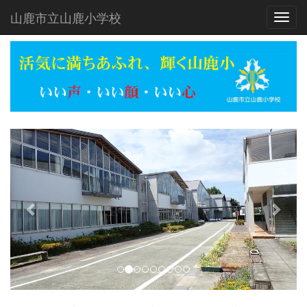
山鹿市立山鹿小学校
Toggl
p
n
r
e
e
x
v
t
i
o
u
s