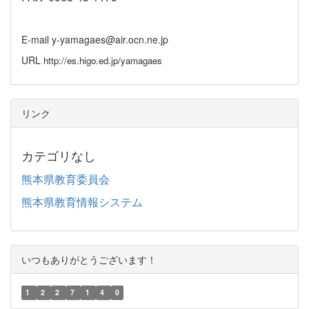
E-mail y-yamagaes@air.ocn.ne.jp
URL
http://es.higo.ed.jp/yamagaes
リンク
カテゴリなし
熊本県教育委員会
熊本県教育情報システム
いつもありがとうございます！
1
2
2
7
1
4
0