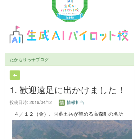
u
s
たかもりっ子ブログ
1. 歓迎遠足に出かけました！
投稿日時: 2019/04/12
情報担当
４
／１２（金）、阿蘇五岳が望める高森町の名所