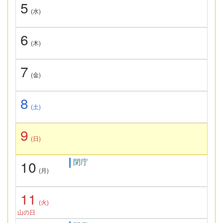
5
(水)
6
(木)
7
(金)
8
(土)
9
(日)
閉庁
10
(月)
11
(火)
山の日