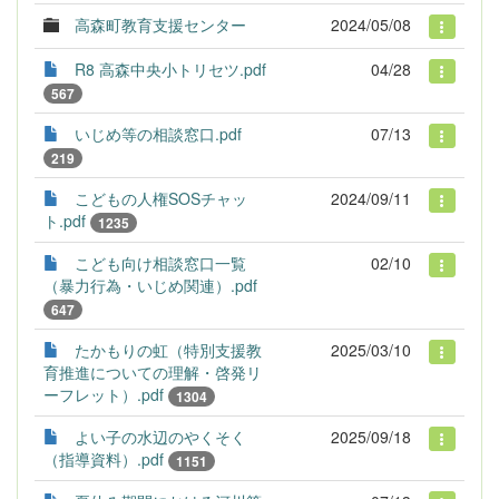
高森町教育支援センター
2024/05/08
R8 高森中央小トリセツ.pdf
04/28
567
いじめ等の相談窓口.pdf
07/13
219
こどもの人権SOSチャッ
2024/09/11
ト.pdf
1235
こども向け相談窓口一覧
02/10
（暴力行為・いじめ関連）.pdf
647
たかもりの虹（特別支援教
2025/03/10
育推進についての理解・啓発リ
ーフレット）.pdf
1304
よい子の水辺のやくそく
2025/09/18
（指導資料）.pdf
1151