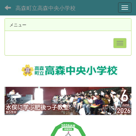
高森町立高森中央小学校
Toggl
メニュー
p
n
r
e
e
x
v
t
i
o