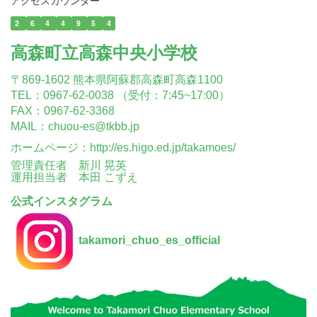
2
6
4
4
9
5
4
高森町立高森中央小学校
〒869-1602 熊本県阿蘇郡高森町高森1100
TEL：0967-62-0038 （受付：7:45~17:00）
FAX：0967-62-3368
MAIL：chuou-es@tkbb.jp
ホームページ：
http://es.higo.ed.jp/takamoes/
管理責任者 新川 晃英
運用担当者 本田 こずえ
公式インスタグラム
takamori_chuo_es_official