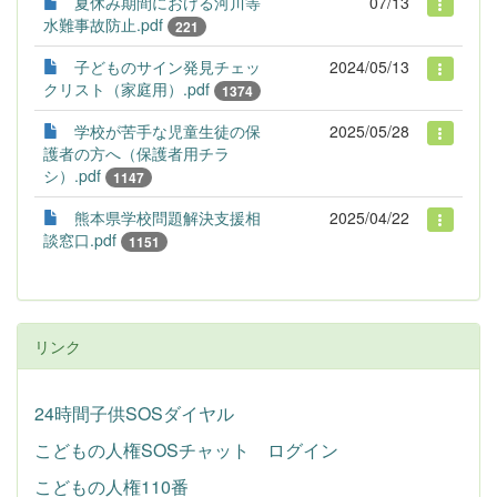
夏休み期間における河川等
07/13
水難事故防止.pdf
221
子どものサイン発見チェッ
2024/05/13
クリスト（家庭用）.pdf
1374
学校が苦手な児童生徒の保
2025/05/28
護者の方へ（保護者用チラ
シ）.pdf
1147
熊本県学校問題解決支援相
2025/04/22
談窓口.pdf
1151
リンク
24時間子供SOSダイヤル
こどもの人権SOSチャット ログイン
こどもの人権110番