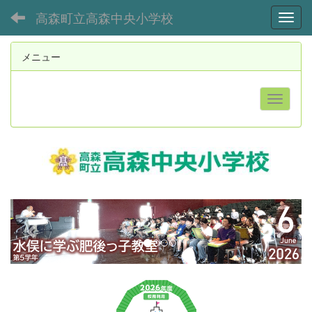
高森町立高森中央小学校
Toggl
メニュー
p
n
r
e
e
x
v
t
i
o