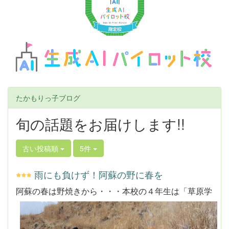
u
s
たかもりっ子ブログ
旬の話題をお届けします!!
古い投稿順
5件
雨にも負けず！阿蘇の野に春を
阿蘇
の春は野焼きから・・・本校の４年生は「草原学