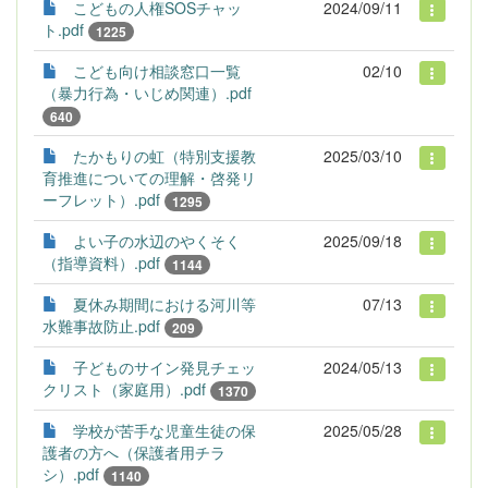
こどもの人権SOSチャッ
2024/09/11
ト.pdf
1225
こども向け相談窓口一覧
02/10
（暴力行為・いじめ関連）.pdf
640
たかもりの虹（特別支援教
2025/03/10
育推進についての理解・啓発リ
ーフレット）.pdf
1295
よい子の水辺のやくそく
2025/09/18
（指導資料）.pdf
1144
夏休み期間における河川等
07/13
水難事故防止.pdf
209
子どものサイン発見チェッ
2024/05/13
クリスト（家庭用）.pdf
1370
学校が苦手な児童生徒の保
2025/05/28
護者の方へ（保護者用チラ
シ）.pdf
1140