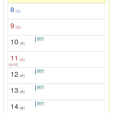
8
(土)
9
(日)
閉庁
10
(月)
11
(火)
山の日
閉庁
12
(水)
閉庁
13
(木)
閉庁
14
(金)