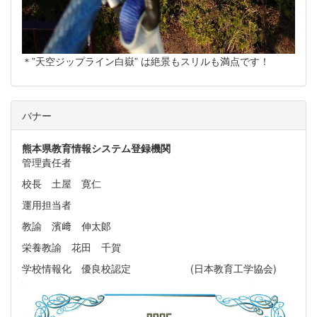
＊”天空ジップライン白嶽” は絶景もスリルも満点です！
バナー
熊本県教育情報システム
登録機関
管理責任者
校長 土屋 寛仁
運用担当者
教諭 濱﨑 伸太郞
栄養教諭 花田 千賀
学校情報化 優良校認定 (日本教育工学協会)