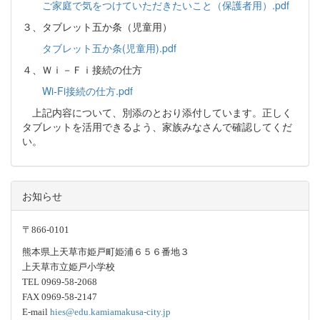
ご家庭で気をつけていただきたいこと（保護者用）.pdf
３、タブレット五か条（児童用）
タブレット五か条(児童用).pdf
４、Ｗｉ－Ｆｉ接続の仕方
Wi-Fi接続の仕方.pdf
上記内容について、別添のとおり添付しています。正しく
タブレットを活用できるよう、家族みなさんで確認してくだ
い。
お知らせ
〒866-0101
熊本県上天草市姫戸町姫浦６５６番地３
上天草市立姫戸小学校
TEL 0969-58-2068
FAX 0969-58-2147
E-mail
hies@edu.kamiamakusa-city.jp