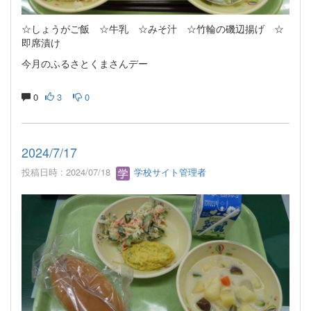
☆しょうがご飯 ☆牛乳 ☆みそ汁 ☆竹輪の磯辺揚げ ☆
即席漬け
今月のふるさとくまさんデー
0
3
0
2024/7/17
投稿日時 : 2024/07/18
学校サイト管理者