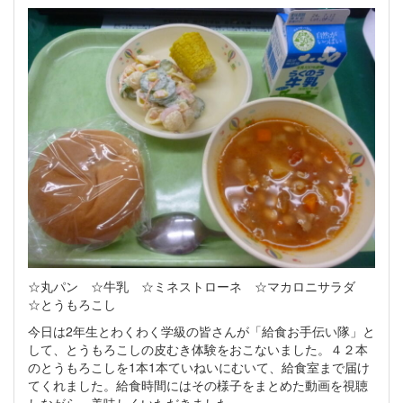
☆丸パン ☆牛乳 ☆ミネストローネ ☆マカロニサラダ
☆とうもろこし
今日は2年生とわくわく学級の皆さんが「給食お手伝い隊」と
して、とうもろこしの皮むき体験をおこないました。４２本
のとうもろこしを1本1本ていねいにむいて、給食室まで届け
てくれました。給食時間にはその様子をまとめた動画を視聴