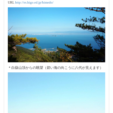
URL
http://es.higo.ed.jp/himedo/
＊白嶽山頂からの眺望（碧い海の向こうに八代が見えます）