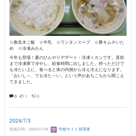
☆教良木ご飯 ☆牛乳 ☆ワンタンスープ ☆豚キムチいた
め ☆冷凍みかん
今年も登場！夏のひんやりデザート・冷凍ミカンです。直前
まで冷凍庫で冷やし、給食時間に出しました。持っただけで
も冷たい上に、食べると体の内側から冷え冷えになります。
「おいし～、でも冷た～い」という声があちこちから聞こえ
てきました。
0
1
0
2024/7/3
投稿日時 : 2024/07/04
学校サイト管理者