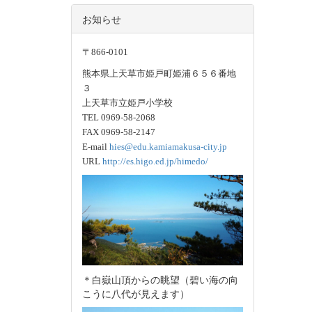
お知らせ
〒866-0101
熊本県上天草市姫戸町姫浦６５６番地
３
上天草市立姫戸小学校
TEL 0969-58-2068
FAX 0969-58-2147
E-mail
hies@edu.kamiamakusa-city.jp
URL
http://es.higo.ed.jp/himedo/
＊白嶽山頂からの眺望（碧い海の向
こうに八代が見えます）