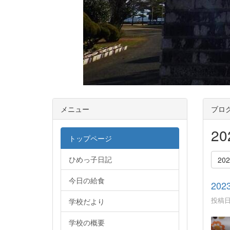
メニュー
ブロ
2
トップページ
ひめっ子日記
20
今日の給食
2023
投稿日時
学校だより
学校の概要