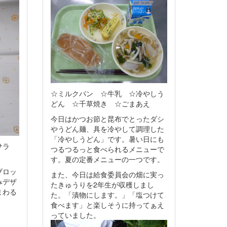
☆ミルクパン ☆牛乳 ☆冷やしう
どん ☆千草焼き ☆ごまあえ
今日はかつお節と昆布でとったダシ
やうどん麺、具を冷やして調理した
「冷やしうどん」です。暑い日にも
サラ
つるつるっと食べられるメニューで
す。夏の定番メニューの一つです。
ブロッ
また、今日は給食委員会の畑に実っ
みデザ
たきゅうりを2年生が収穫しまし
まわる
た。「漬物にします。」「塩つけて
食べます」と楽しそうに持ってぁえ
っていました。