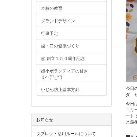
本校の教育
グランドデザイン
行事予定
歯・口の健康づくり
㊗ 創立１５０周年記念
姫小ボランティアの皆さ
まへ(*^_^*)
今日
いじめ防止基本方針
ダ 
今日
コリ
ート
お知らせ
と最
タブレット活用ルールについて
0