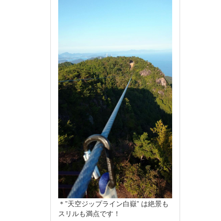
＊”天空ジップライン白嶽” は絶景も
スリルも満点です！