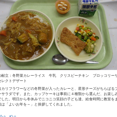
の献立：冬野菜カレーライス 牛乳 クリスピーチキン ブロッコリー
セレクトデザート
はカリフラワーなどの冬野菜が入ったカレーと、星形チーズがちらばる
ーサラダです。また、カップケーキは事前に４種類から選んだ、お楽し
でした。明日から冬休みでニコニコ笑顔の子ども達。給食時間に教室を
後は「よいお年を～」と挨拶してくれました。
0
0