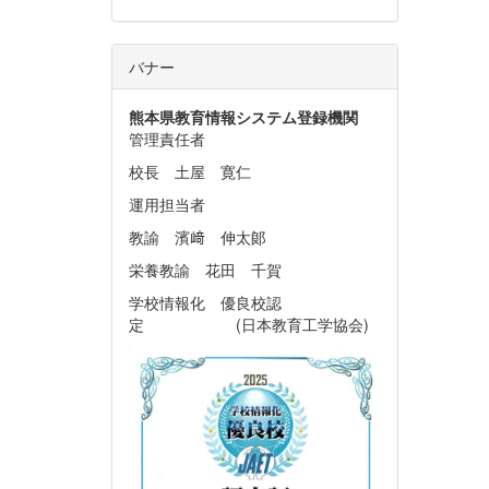
バナー
熊本県教育情報システム
登録機関
管理責任者
校長 土屋 寛仁
運用担当者
教諭 濱﨑 伸太郞
栄養教諭 花田 千賀
学校情報化 優良校認
定 (日本教育工学協会)