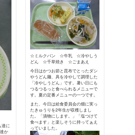
☆ミルクパン ☆牛乳 ☆冷やしう
どん ☆千草焼き ☆ごまあえ
今日はかつお節と昆布でとったダシ
やうどん麺、具を冷やして調理した
「冷やしうどん」です。暑い日にも
つるつるっと食べられるメニューで
す。夏の定番メニューの一つです。
また、今日は給食委員会の畑に実っ
たきゅうりを2年生が収穫しまし
た。「漬物にします。」「塩つけて
食べます」と楽しそうに持ってぁえ
も達に
っていました。
達か