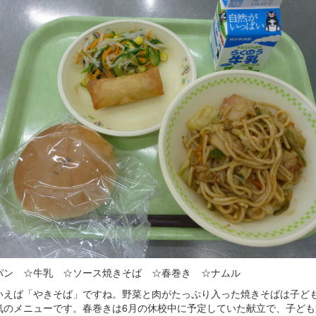
パン ☆牛乳 ☆ソース焼きそば ☆春巻き ☆ナムル
いえば「やきそば」ですね。野菜と肉がたっぷり入った焼きそばは子ど
気のメニューです。春巻きは6月の休校中に予定していた献立で、子ども