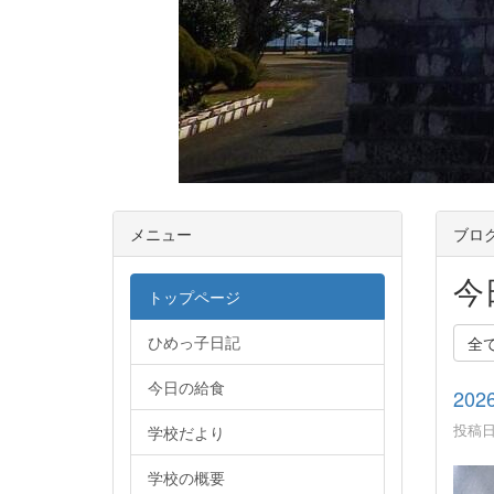
メニュー
ブロ
今
トップページ
ひめっ子日記
全
今日の給食
2026
投稿日時
学校だより
学校の概要