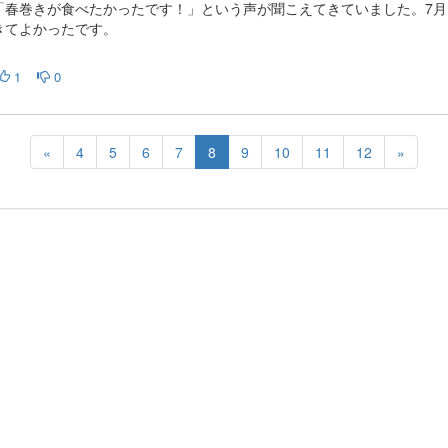
「春巻きが食べたかったです！」という声が聞こえてきていました。7月
きてよかったです。
1
0
«
4
5
6
7
8
9
10
11
12
»