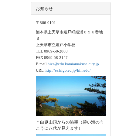
お知らせ
〒866-0101
熊本県上天草市姫戸町姫浦６５６番地
３
上天草市立姫戸小学校
TEL 0969-58-2068
FAX 0969-58-2147
E-mail
hies@edu.kamiamakusa-city.jp
URL
http://es.higo.ed.jp/himedo/
＊白嶽山頂からの眺望（碧い海の向
こうに八代が見えます）