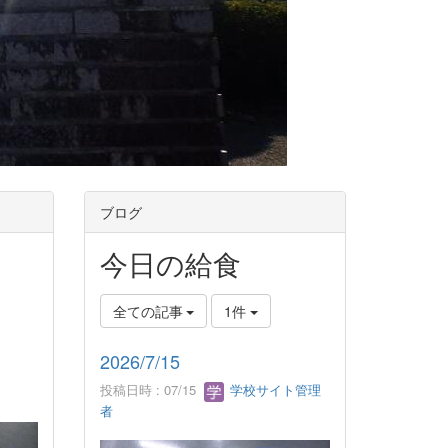
ブログ
今日の給食
全ての記事
1件
2026/7/15
投稿日時 : 07/15
学校サイト管理
者