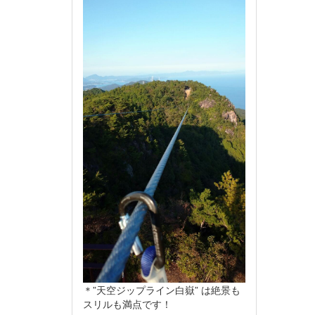
＊”天空ジップライン白嶽” は絶景も
スリルも満点です！