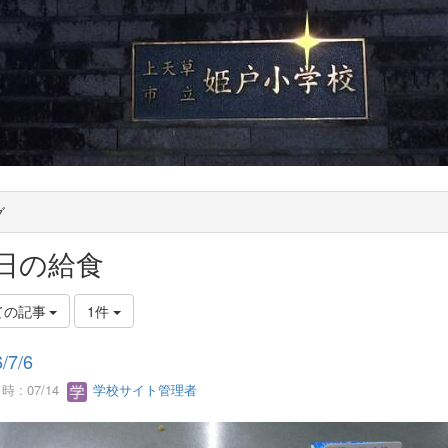
グ
日の給食
ての記事
1件
/7/6
 : 07/14
学校サイト管理者