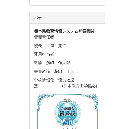
バナー
熊本県教育情報システム
登録機関
管理責任者
校長 土屋 寛仁
運用担当者
教諭 濱﨑 伸太郞
栄養教諭 花田 千賀
学校情報化 優良校認
定 (日本教育工学協会)