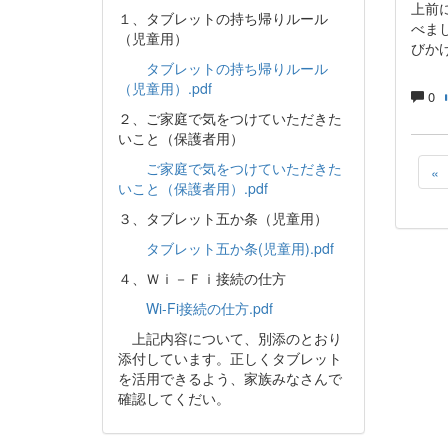
上前
１、タブレットの持ち帰りルール
べま
（児童用）
びか
タブレットの持ち帰りルール
（児童用）.pdf
0
２、ご家庭で気をつけていただきた
いこと（保護者用）
ご家庭で気をつけていただきた
«
いこと（保護者用）.pdf
３、タブレット五か条（児童用）
タブレット五か条(児童用).pdf
４、Ｗｉ－Ｆｉ接続の仕方
Wi-Fi接続の仕方.pdf
上記内容について、別添のとおり
添付しています。正しくタブレット
を活用できるよう、家族みなさんで
確認してくだい。