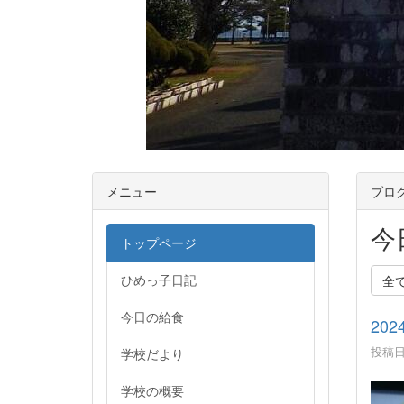
メニュー
ブロ
今
トップページ
ひめっ子日記
全
今日の給食
2024
投稿日時
学校だより
学校の概要