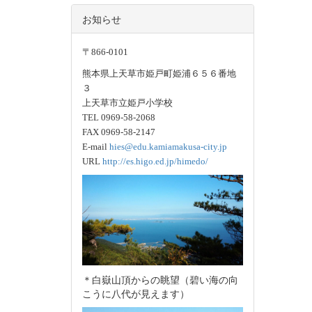
お知らせ
〒866-0101
熊本県上天草市姫戸町姫浦６５６番地
３
上天草市立姫戸小学校
TEL 0969-58-2068
FAX 0969-58-2147
E-mail
hies@edu.kamiamakusa-city.jp
URL
http://es.higo.ed.jp/himedo/
＊白嶽山頂からの眺望（碧い海の向
こうに八代が見えます）