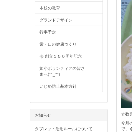
本校の教育
グランドデザイン
行事予定
歯・口の健康づくり
㊗ 創立１５０周年記念
姫小ボランティアの皆さ
まへ(*^_^*)
いじめ防止基本方針
☆教
お知らせ
今月
で、
タブレット活用ルールについて