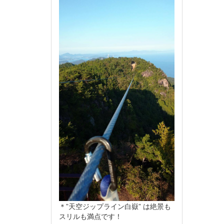
＊”天空ジップライン白嶽” は絶景も
スリルも満点です！