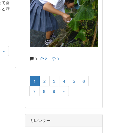
めて食
うと呼
»
0
2
0
1
2
3
4
5
6
7
8
9
»
カレンダー