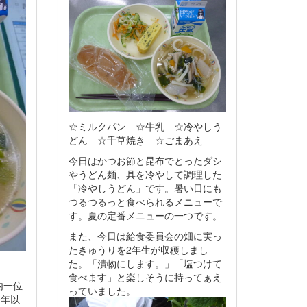
☆ミルクパン ☆牛乳 ☆冷やしう
どん ☆千草焼き ☆ごまあえ
今日はかつお節と昆布でとったダシ
やうどん麺、具を冷やして調理した
「冷やしうどん」です。暑い日にも
つるつるっと食べられるメニューで
す。夏の定番メニューの一つです。
また、今日は給食委員会の畑に実っ
たきゅうりを2年生が収穫しまし
た。「漬物にします。」「塩つけて
食べます」と楽しそうに持ってぁえ
内一位
っていました。
0年以