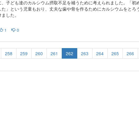
に、子ども達のカルシウム摂取不足を補うために考えられました。「初
した」という児童もおり、丈夫な歯や骨を作るためにカルシウムをとろ
けました。
1
0
258
259
260
261
262
263
264
265
266