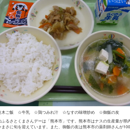
良木ご飯 ☆牛乳 ☆鶏つみれ汁 ☆なすの味噌炒め ☆御飯の友
のふるさとくまさんデーは「熊本市」です。熊本市はナスの生産量が県
今まさに旬を迎えています。また、御飯の友は熊本市の薬剤師さんが10