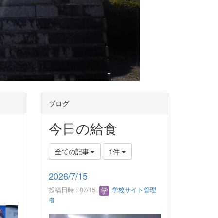
ブログ
今日の給食
全ての記事
1件
2026/7/15
投稿日時 : 07/15
学校サイト管理
者