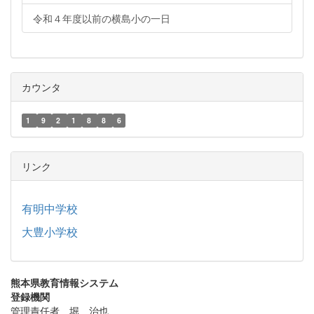
令和４年度以前の横島小の一日
カウンタ
1
9
2
1
8
8
6
リンク
有明中学校
大豊小学校
熊本県教育情報システム
登録機関
管理責任者 堀 治也