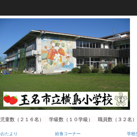
児童数（２１６
名） 学級数（１０学級） 職員数（３２名）
のおたより
給食コーナー
学校