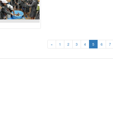
«
1
2
3
4
5
6
7