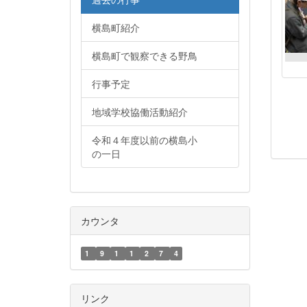
横島町紹介
横島町で観察できる野鳥
行事予定
地域学校協働活動紹介
令和４年度以前の横島小
の一日
カウンタ
1
9
1
1
2
7
4
リンク