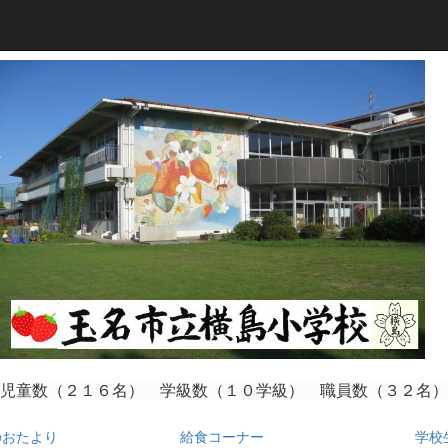
児童数（２１６
名） 学級数（１０学級） 職員数（３２名）
のおたより
給食コーナー
学校