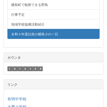
横島町で観察できる野鳥
行事予定
地域学校協働活動紹介
令和４年度以前の横島小の一日
カウンタ
1
9
1
3
1
2
9
リンク
有明中学校
大豊小学校