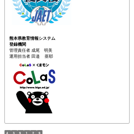
熊本県教育情報システム
登録機関
管理責任者 成尾 明美
運用担当者 田邉 亜耶
4
3
9
1
2
9