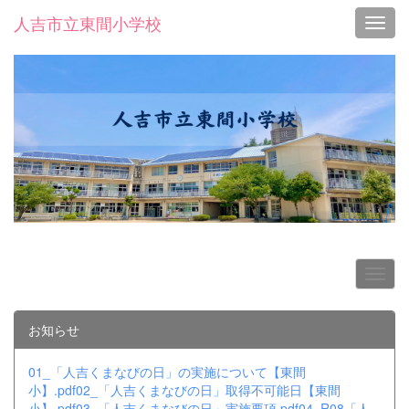
人吉市立東間小学校
Toggl
お知らせ
01_「人吉くまなびの日」の実施について【東間
小】.pdf
02_「人吉くまなびの日」取得不可能日【東間
小】.pdf
03_「人吉くまなびの日」実施要項.pdf
04_R08「人