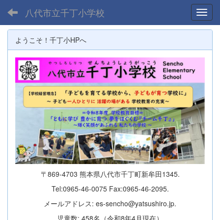
八代市立千丁小学校
Toggl
ようこそ！千丁小HPへ
〒869-4703 熊本県八代市千丁町新牟田1345.
Tel:0965-46-0075 Fax:0965-46-2095.
メールアドレス: es-sencho@yatsushiro.jp.
児童数: 458名（令和8年4月現在）