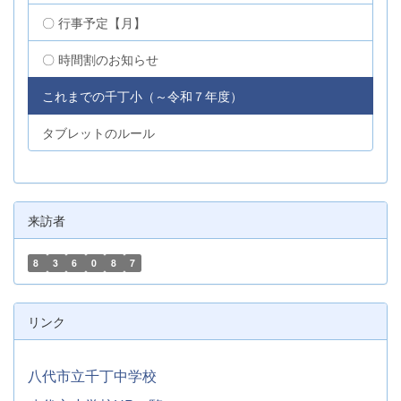
〇 行事予定【月】
〇 時間割のお知らせ
これまでの千丁小（～令和７年度）
タブレットのルール
来訪者
8
3
6
0
8
7
リンク
八代市立千丁中学校