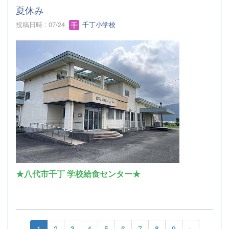
夏休み
投稿日時 : 07/24
千丁小学校
★八代市千丁 学校給食センター★
1
2
3
4
5
6
7
8
9
»