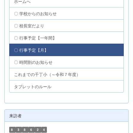
ホームへ
〇 学校からのお知らせ
〇 校長室だより
〇 行事予定【一年間】
〇 行事予定【月】
〇 時間割のお知らせ
これまでの千丁小（～令和７年度）
タブレットのルール
来訪者
8
3
8
6
2
4