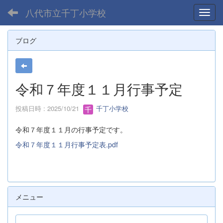
八代市立千丁小学校
Toggl
ブログ
令和７年度１１月行事予定
投稿日時 : 2025/10/21
千丁小学校
令和７年度１１月の行事予定です。
令和７年度１１月行事予定表.pdf
メニュー