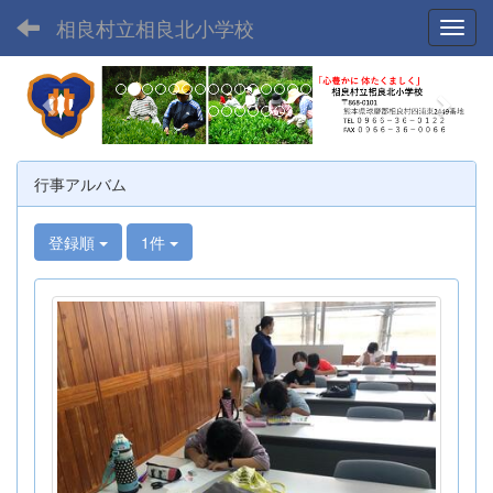
相良村立相良北小学校
Toggl
p
n
r
e
e
x
v
t
行事アルバム
i
o
登録順
1件
u
s