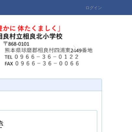
ログイン
n
e
x
t
き