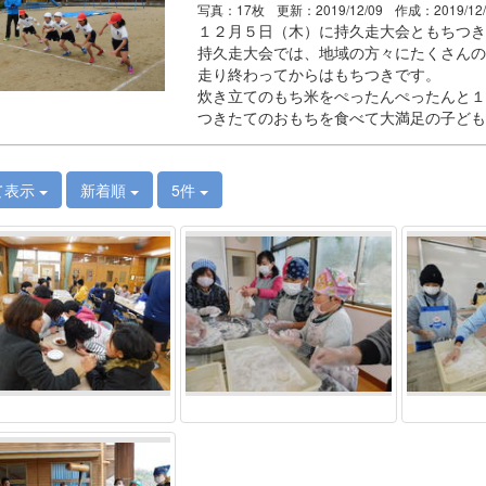
写真：17枚
更新：2019/12/09
作成：2019/12
１２月５日（木）に持久走大会ともちつき
持久走大会では、地域の方々にたくさんの
走り終わってからはもちつきです。
炊き立てのもち米をぺったんぺったんと１
つきたてのおもちを食べて大満足の子ども
て表示
新着順
5件