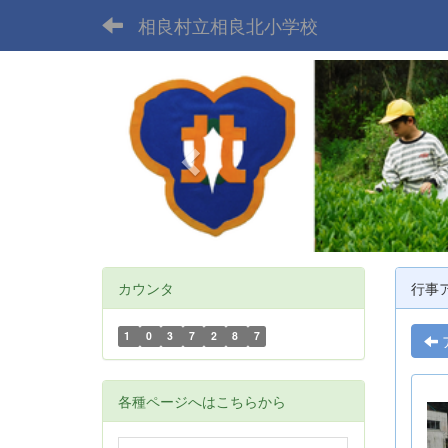
相良村立相良北小学校
p
r
e
v
i
o
u
s
カウンタ
行事
1
0
3
7
2
8
7
各種ページへはこちらから