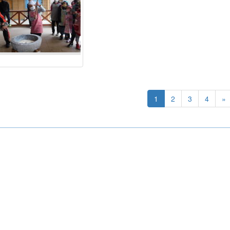
1
2
3
4
»