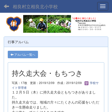
相良村立相良北小学校
Toggl
p
n
r
e
e
x
v
t
行事アルバム
i
o
アルバム一覧へ
u
s
持久走大会・もちつき
写真：17枚
更新：2019/12/09
作成：2019/12/09
学校サ
イト管理者
１２月５日（木）に持久走大会ともちつきがありまし
た。
持久走大会では、地域の方々にたくさんの応援をいただ
き一生懸命走りました。
走り終わってからはもちつきです。