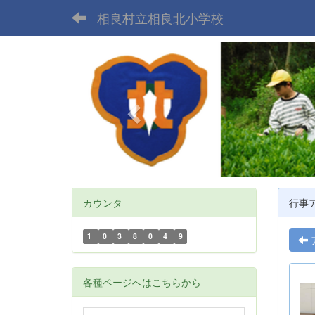
相良村立相良北小学校
p
r
e
v
i
o
u
s
カウンタ
行事
1
0
3
8
0
4
9
各種ページへはこちらから