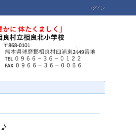
ログイン
n
e
x
t
♪