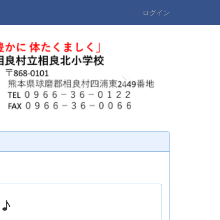
ログイン
n
e
x
t
♪