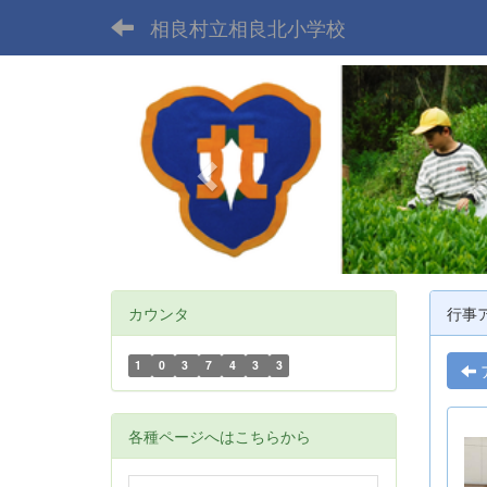
相良村立相良北小学校
p
r
e
v
i
o
u
s
カウンタ
行事
1
0
3
7
4
3
3
各種ページへはこちらから