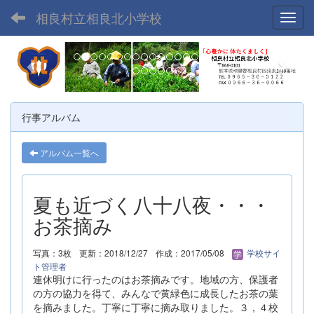
相良村立相良北小学校
Toggl
p
n
r
e
e
x
v
t
行事アルバム
i
o
アルバム一覧へ
u
s
夏も近づく八十八夜・・・
お茶摘み
写真：3枚
更新：2018/12/27
作成：2017/05/08
学校サイ
ト管理者
連休明けに行ったのはお茶摘みです。地域の方、保護者
の方の協力を得て、みんなで黄緑色に成長したお茶の葉
を摘みました。丁寧に丁寧に摘み取りました。３，４校