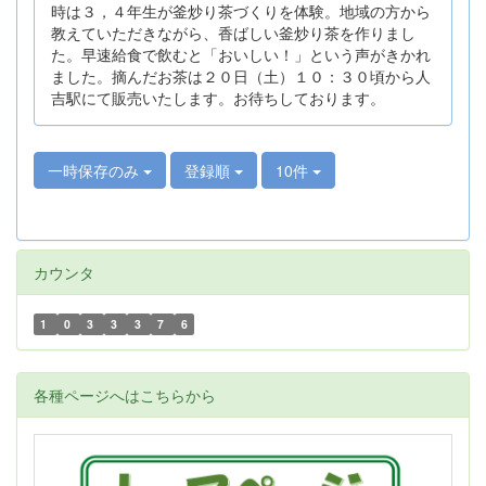
時は３，４年生が釜炒り茶づくりを体験。地域の方から
教えていただきながら、香ばしい釜炒り茶を作りまし
た。早速給食で飲むと「おいしい！」という声がきかれ
ました。摘んだお茶は２０日（土）１０：３０頃から人
吉駅にて販売いたします。お待ちしております。
一時保存のみ
登録順
10件
カウンタ
1
0
3
3
3
7
6
各種ページへはこちらから