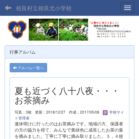
相良村立相良北小学校
Toggl
p
n
r
e
e
x
v
t
行事アルバム
i
o
アルバム一覧へ
u
s
夏も近づく八十八夜・・・
お茶摘み
写真：3枚
更新：2018/12/27
作成：2017/05/08
学校サイ
ト管理者
連休明けに行ったのはお茶摘みです。地域の方、保護者
の方の協力を得て、みんなで黄緑色に成長したお茶の葉
を摘みました。丁寧に丁寧に摘み取りました。３，４校