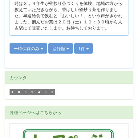
時は３，４年生が釜炒り茶づくりを体験。地域の方から
教えていただきながら、香ばしい釜炒り茶を作りまし
た。早速給食で飲むと「おいしい！」という声がきかれ
ました。摘んだお茶は２０日（土）１０：３０頃から人
吉駅にて販売いたします。お待ちしております。
一時保存のみ
登録順
1件
カウンタ
1
0
3
9
4
8
3
各種ページへはこちらから