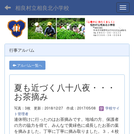
相良村立相良北小学校
Toggl
p
n
r
e
e
x
v
t
行事アルバム
i
o
アルバム一覧へ
u
s
夏も近づく八十八夜・・・
お茶摘み
写真：3枚
更新：2018/12/27
作成：2017/05/08
学校サイ
ト管理者
連休明けに行ったのはお茶摘みです。地域の方、保護者
の方の協力を得て、みんなで黄緑色に成長したお茶の葉
を摘みました。丁寧に丁寧に摘み取りました。３，４校