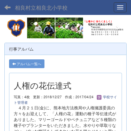
相良村立相良北小学校
Toggl
p
n
r
e
e
x
v
t
行事アルバム
i
o
アルバム一覧へ
u
s
人権の花伝達式
写真：4枚
更新：2018/12/27
作成：2017/04/24
学校サイ
ト管理者
４月２１日(金)に、熊本地方法務局や人権擁護委員の
方々をお迎えして、「人権の花」運動の種子等伝達式が
ありました。マリーゴールドやペチュニアなど５種類の
種子やプランターをいただきました。水やりや草取りな
どいっぱいお世話をしてきれいな花を咲かせたいと思い