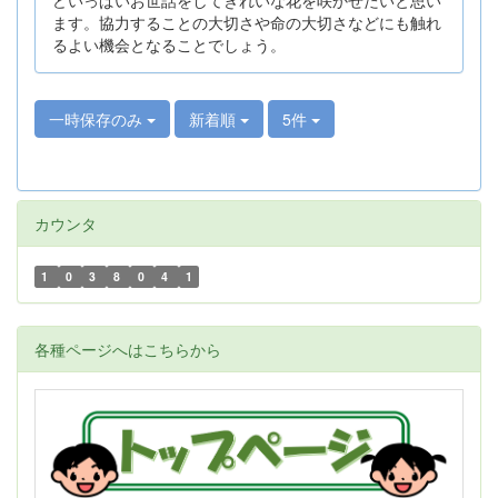
ます。協力することの大切さや命の大切さなどにも触れ
るよい機会となることでしょう。
一時保存のみ
新着順
5件
カウンタ
1
0
3
8
0
4
1
各種ページへはこちらから