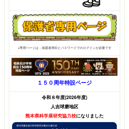
※専用ページは，保護者用IDとパスワードでのログインが必要です
１５０周年特設ページ
令和８年度(2026年度)
人吉球磨地区
熊本県科学展
研究協力校
になりました