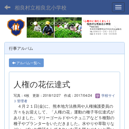
相良村立相良北小学校
Toggl
p
n
r
e
e
x
v
t
行事アルバム
i
o
アルバム一覧へ
u
s
人権の花伝達式
写真：4枚
更新：2018/12/27
作成：2017/04/24
学校サイ
ト管理者
４月２１日(金)に、熊本地方法務局や人権擁護委員の
方々をお迎えして、「人権の花」運動の種子等伝達式が
ありました。マリーゴールドやペチュニアなど５種類の
種子やプランターをいただきました。水やりや草取りな
どいっぱいお世話をしてきれいな花を咲かせたいと思い