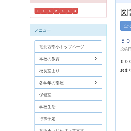
図
1
4
8
2
8
6
4
全
メニュー
５０
竜北西部小トップページ
投稿日時
本校の教育
５０
おま
校長室より
各学年の部屋
保健室
学校生活
行事予定
竜西小いじめ防止基本方