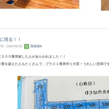
に現る！！
 : 2024/02/02
投稿者6
に５００冊突破した人があらわれました！！
０冊を超えた人もたくさんで、プラス１冊券作り大変！うれしい悲鳴で