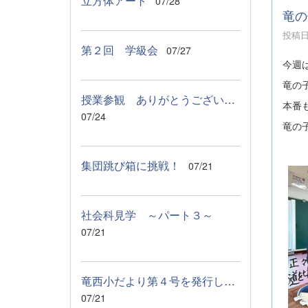
立方体アート
07/28
竜の
投稿日時
第２回 学級会
07/27
今週
竜の
授業参観 ありがとうございましたっ！
本番
07/24
竜の
集団跳び箱に挑戦！
07/21
社会科見学 ～パート３～
07/21
竜西小だより第４号を発行しました！
07/21