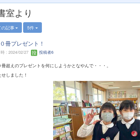
書室より
ての記事
5件
０冊プレゼント！
 : 2024/02/27
投稿者6
０冊超えのプレゼントを何にしようかとなやんで・・・。
たせしました！