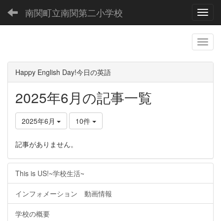
南関町立南関第二小学校
Toggl
Happy English Day!今日の英語
2025年6月の記事一覧
2025年6月
10件
記事がありません。
This is US!~学校生活~
インフォメーション 動画情報
学校の概要