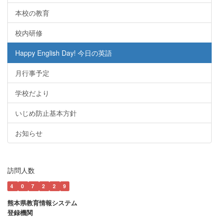
本校の教育
校内研修
Happy English Day! 今日の英語
月行事予定
学校だより
いじめ防止基本方針
お知らせ
訪問人数
4
0
7
2
2
9
熊本県教育情報システム
登録機関