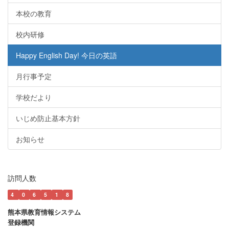
本校の教育
校内研修
Happy English Day! 今日の英語
月行事予定
学校だより
いじめ防止基本方針
お知らせ
訪問人数
4
0
6
5
1
8
熊本県教育情報システム
登録機関