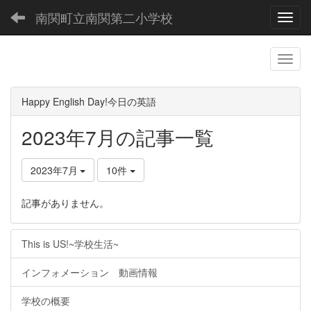
南関町立南関第二小学校
Toggl
Happy English Day!今日の英語
2023年7月の記事一覧
2023年7月
10件
記事がありません。
This is US!~学校生活~
インフォメーション 動画情報
学校の概要