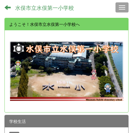
水俣市立水俣第一小学校
Toggl
ようこそ！水俣市立水俣第一小学校へ
学校生活