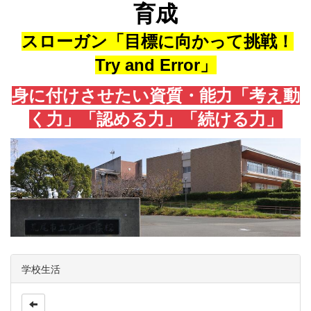
育成
スローガン「目標に向かって挑戦！
Try and Error」
身に付けさせたい資質・能力「考え動
く力」「認める力」「続ける力」
学校生活