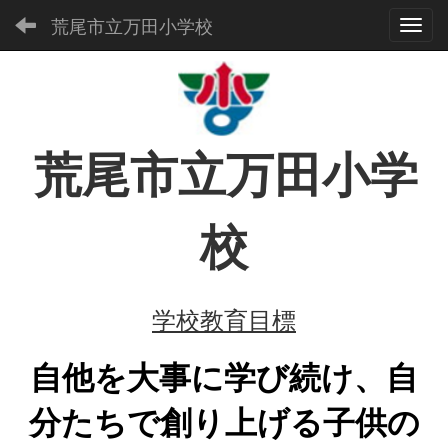
荒尾市立万田小学校
Toggl
荒尾市立万田小学
校
学校教育目標
自他を大事に学び続け、
自
分たちで創り上げる
子供の