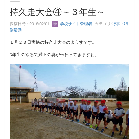
持久走大会④～３年生～
投稿日時 : 2018/02/01
学校サイト管理者
カテゴリ:
行事・特
別活動
１月２３日実施の持久走大会のようすです。
3年生のやる気満々の姿が伝わってきますね。