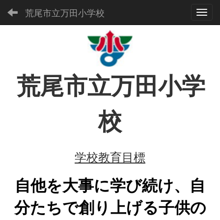
荒尾市立万田小学校
Toggl
荒尾市立万田小学
校
学校教育目標
自他を大事に学び続け、
自
分たちで創り上げる
子供の