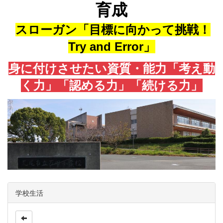
育成
スローガン「目標に向かって挑戦！
Try and Error」
身に付けさせたい資質・能力「考え動
く力」「認める力」「続ける力」
学校生活