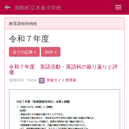
御船町立木倉小学校
Toggl
教育課程特例校
令和７年度
全ての記事
20件
令和７年度 英語活動・英語科の振り返りと評
価
投稿日時 : 06/04
学校サイト管理者