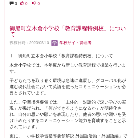
0
0
0
御船町立木倉小学校「教育課程特例校」につい
て
投稿日時 : 2023/05/10
学校サイト管理者
Ⅰ 御船町立木倉小学校「教育課程特例校」について
木倉小学校では、本年度から新しい教育課程で授業を行いま
す。
子どもたちを取り巻く環境は急速に進展し、グローバル化が
進む現代社会において英語を使ったコミュニケーションが必
要とされています。
また、学習指導要領では、「主体的・対話的で深い学びの実
現」が掲げられ、「何ができるようになるか」が明確化さ
れ、自分の思いや願いを表現したり、他者の思いや願いを受
け止めたりするコミュニケーション能力を育成することと示
されています。
更に、「小学校学習指導要領解説 外国語活動・外国語編」で