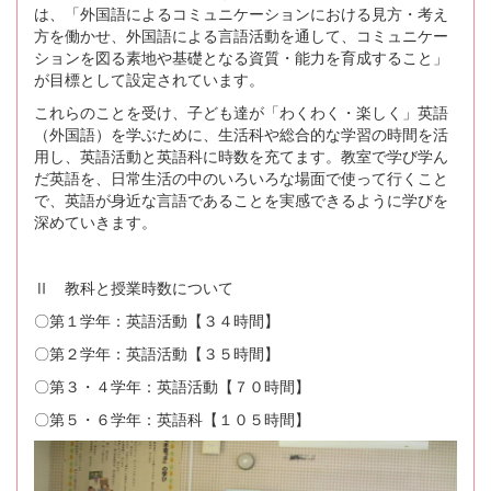
は、「外国語によるコミュニケーションにおける見方・考え
方を働かせ、外国語による言語活動を通して、コミュニケー
ションを図る素地や基礎となる資質・能力を育成すること」
が目標として設定されています。
これらのことを受け、子ども達が「わくわく・楽しく」英語
（外国語）を学ぶために、生活科や総合的な学習の時間を活
用し、英語活動と英語科に時数を充てます。教室で学び学ん
だ英語を、日常生活の中のいろいろな場面で使って行くこと
で、英語が身近な言語であることを実感できるように学びを
深めていきます。
Ⅱ 教科と授業時数について
〇第１学年：英語活動【３４時間】
〇第２学年：英語活動【３５時間】
〇第３・４学年：英語活動【７０時間】
〇第５・６学年：英語科【１０５時間】