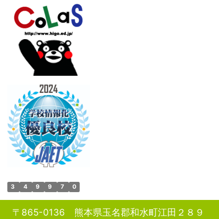
3
4
9
9
7
0
〒865-0136 熊本県玉名郡和水町江田２８９